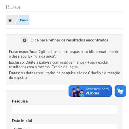
Busca
A Câmara
Busca
O Município
Contato
Dica para refinar os resultados encontrados
Transparência
Frase específica:
Digite a frase entre aspas para filtrar exatamente
o desejado. Ex: "dia da água".
Legislação
Exclusão:
Digite a palavra com sinal de menos (-) para excluir
resultados com a mesma. Ex: dia da -agua.
Contas Públicas
Datas:
As datas consultadas na pesquisa são de Criação / Alteração
do registro.
Notícias
Arquivos para Download
Pesquisa
FAQ - Perguntas Frequentes
Carta de Serviços
Data Inicial
Ouvidoria