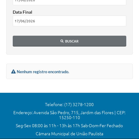
Comissões Permanentes
Data Final
Sessão Plenária
Proposições
BUSCAR
Legislaturas
Vereadores
Mesa Diretora
Nenhum registro encontrado.
Galeria de Presidentes
Diário Oficial
Telefone: (17) 3278-1200
Galeria de Fotos
Endereço: Avenida São Pedro, 715, Jardim das Flores | CEP:
Contratos
15250-110
Seg-Sex 08:00 às 11h - 13h às 17h Sab-Dom-Fer Fechado
Transparência
Câmara Municipal de União Paulista