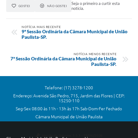
Editais
Seja o primeiro a curtir esta
GOSTEI
NÃO GOSTEI
notícia.
Links
Telefones Úteis
NOTÍCIA MAIS RECENTE
9ª Sessão Ordinária da Câmara Municipal de União
Paulista-SP.
A Prefeitura
Utilidades
NOTÍCIA MENOS RECENTE
7ª Sessão Ordinária da Câmara Municipal de União
SIC
Paulista-SP.
Telefone: (17) 3278-1200
Endereço: Avenida São Pedro, 715, Jardim das Flores | CEP:
15250-110
Seg-Sex 08:00 às 11h - 13h às 17h Sab-Dom-Fer Fechado
Câmara Municipal de União Paulista
Versão do Sistema:
3.5.3 - 19/06/2026