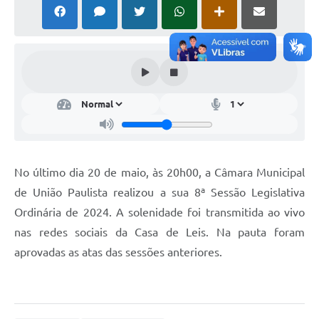
Comissões Permanentes
Sessão Plenária
Proposições
Legislaturas
Vereadores
Mesa Diretora
No último dia 20 de maio, às 20h00, a Câmara Municipal
Galeria de Presidentes
de União Paulista realizou a sua 8ª Sessão Legislativa
Ordinária de 2024. A solenidade foi transmitida ao vivo
Diário Oficial
nas redes sociais da Casa de Leis. Na pauta foram
Galeria de Fotos
aprovadas as atas das sessões anteriores.
Contratos
Transparência