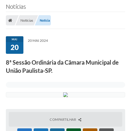
Notícias
A Câmara
Notícias
Notícia
O Município
Contato
MAI
20 MAI 2024
20
Transparência
Legislação
8ª Sessão Ordinária da Câmara Municipal de
Contas Públicas
União Paulista-SP.
Notícias
Arquivos para Download
FAQ - Perguntas Frequentes
Carta de Serviços
COMPARTILHAR
Ouvidoria