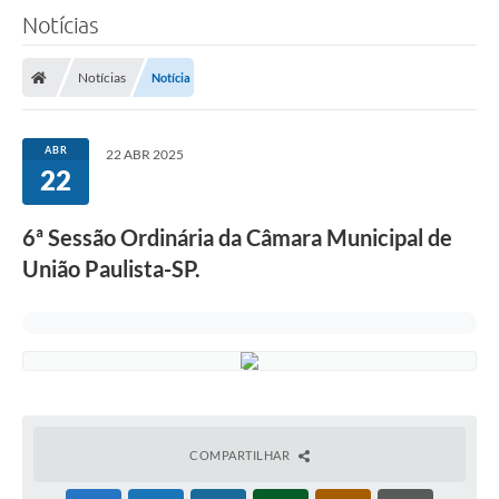
Notícias
A Câmara
Notícias
Notícia
O Município
Contato
ABR
22 ABR 2025
22
Transparência
Legislação
6ª Sessão Ordinária da Câmara Municipal de
Contas Públicas
União Paulista-SP.
Notícias
Arquivos para Download
FAQ - Perguntas Frequentes
Carta de Serviços
COMPARTILHAR
Ouvidoria