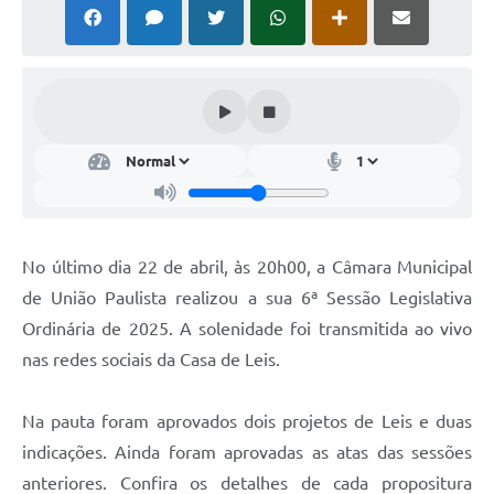
Comissões Permanentes
Sessão Plenária
Proposições
Legislaturas
Vereadores
Mesa Diretora
No último dia 22 de abril, às 20h00, a Câmara Municipal
Galeria de Presidentes
de União Paulista realizou a sua 6ª Sessão Legislativa
Ordinária de 2025. A solenidade foi transmitida ao vivo
Diário Oficial
nas redes sociais da Casa de Leis.
Galeria de Fotos
Contratos
Na pauta foram aprovados dois projetos de Leis e duas
indicações. Ainda foram aprovadas as atas das sessões
Transparência
anteriores. Confira os detalhes de cada propositura