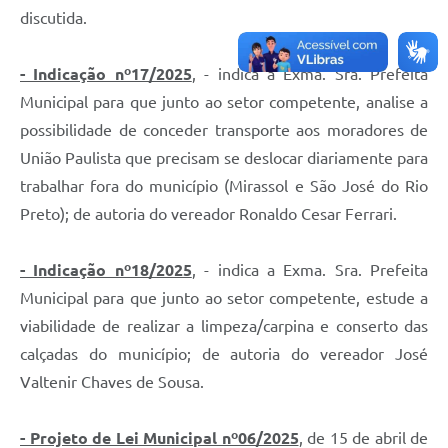
Editais
discutida.
Links
- Indicação nº17/2025
,
- indica a Exma. Sra. Prefeita
Telefones Úteis
Municipal para que junto ao setor competente, analise a
A Prefeitura
possibilidade de conceder transporte aos moradores de
União Paulista que precisam se deslocar diariamente para
Utilidades
trabalhar fora do município (Mirassol e São José do Rio
SIC
Preto); de autoria do vereador Ronaldo Cesar Ferrari.
- Indicação nº18/2025
,
- indica a Exma. Sra. Prefeita
Municipal para que junto ao setor competente, estude a
viabilidade de realizar a limpeza/carpina e conserto das
calçadas do município; de autoria do vereador José
Valtenir Chaves de Sousa.
- Projeto de Lei Municipal nº06/2025
, de 15 de abril de