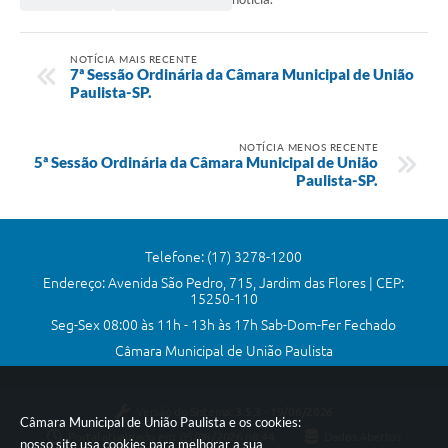
NOTÍCIA MAIS RECENTE
7ª Sessão Ordinária da Câmara Municipal de União
Paulista-SP.
NOTÍCIA MENOS RECENTE
5ª Sessão Ordinária da Câmara Municipal de União
Paulista-SP.
Telefone: (17) 3278-1200
Endereço: Avenida São Pedro, 715, Jardim das Flores | CEP:
15250-110
Seg-Sex 08:00 às 11h - 13h às 17h Sab-Dom-Fer Fechado
Câmara Municipal de União Paulista
Versão do Sistema:
3.5.3 - 19/06/2026
Câmara Municipal de União Paulista e os cookies:
Portal atualizado em:
05/08/2026 08:44
Dados Abertos
nosso site usa cookies para melhorar a sua