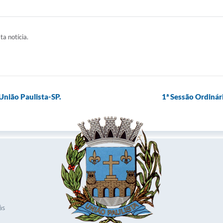
ta notícia.
União Paulista-SP.
1ª Sessão Ordinár
às