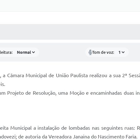
 MÍDIAS
RECEBA NOTÍCIAS
eitura:
Tom de voz:
 a Câmara Municipal de União Paulista realizou a sua 2ª Sessã
is.
 um Projeto de Resolução, uma Moção e encaminhadas duas ind
feita Municipal a instalação de lombadas nas seguintes ruas:
adovezi; de autoria da Vereadora Janaina do Nascimento Faria.