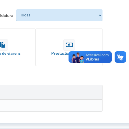
islatura
o de viagens
Prestação de contas