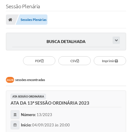
Sessão Plenária
A Câmara
Sessões Plenárias
O Município
Contato
BUSCA DETALHADA
Transparência
Legislação
PDF
CSV
Imprimir
Contas Públicas
sessões encontradas
2628
Notícias
Arquivos para Download
ATA SESSÃO ORDINÁRIA
ATA DA 13ª SESSÃO ORDINÁRIA 2023
FAQ - Perguntas Frequentes
Número:
13/2023
Carta de Serviços
Início:
04/09/2023 às 20:00
Ouvidoria