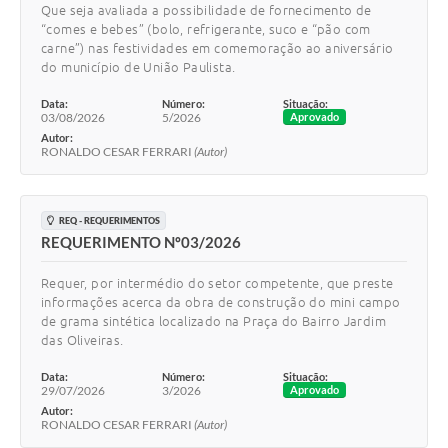
Que seja avaliada a possibilidade de fornecimento de
Comissões Permanentes
“comes e bebes” (bolo, refrigerante, suco e “pão com
carne”) nas festividades em comemoração ao aniversário
Sessão Plenária
do município de União Paulista.
Proposições
Data:
Número:
Situação:
03/08/2026
5/2026
Aprovado
Autor:
Legislaturas
RONALDO CESAR FERRARI
(Autor)
Vereadores
Mesa Diretora
REQ - REQUERIMENTOS
REQUERIMENTO Nº03/2026
Galeria de Presidentes
Requer, por intermédio do setor competente, que preste
Diário Oficial
informações acerca da obra de construção do mini campo
de grama sintética localizado na Praça do Bairro Jardim
Galeria de Fotos
das Oliveiras.
Contratos
Data:
Número:
Situação:
29/07/2026
3/2026
Aprovado
Autor:
Transparência
RONALDO CESAR FERRARI
(Autor)