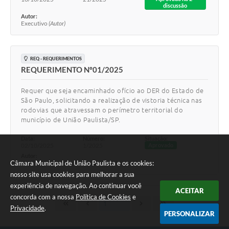
discussão
Autor:
Executivo
(Autor)
REQ - REQUERIMENTOS
REQUERIMENTO Nº01/2025
Requer que seja encaminhado ofício ao DER do Estado de
São Paulo, solicitando a realização de vistoria técnica nas
rodovias que atravessam o perímetro territorial do
município de União Paulista/SP.
Data:
Número:
Situação:
02/10/2025
1/2025
Aprovado
Autor:
Câmara Municipal de União Paulista e os cookies:
JOSE VALTENIR CHAVES DE SOUSA
(Autor)
nosso site usa cookies para melhorar a sua
experiência de navegação. Ao continuar você
ACEITAR
concorda com a nossa
Política de Cookies
e
Privacidade
.
PERSONALIZAR