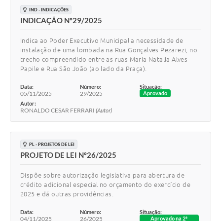
IND - INDICAÇÕES
INDICAÇÃO Nº29/2025
Indica ao Poder Executivo Municipal a necessidade de
instalação de uma lombada na Rua Gonçalves Pezarezi, no
trecho compreendido entre as ruas Maria Natalia Alves
Papile e Rua São João (ao lado da Praça).
Data:
Número:
Situação:
05/11/2025
29/2025
Aprovado
Autor:
RONALDO CESAR FERRARI
(Autor)
PL - PROJETOS DE LEI
PROJETO DE LEI Nº26/2025
Dispõe sobre autorização legislativa para abertura de
crédito adicional especial no orçamento do exercício de
2025 e dá outras providências.
Data:
Número:
Situação:
04/11/2025
26/2025
Aprovado na 2ª