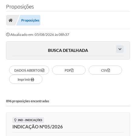
Proposições
A Câmara
Proposições
O Município
Atualizado em: 05/08/2026 às 08h37
Contato
Transparência
BUSCA DETALHADA
Legislação
DADOS ABERTOS
PDF
CSV
Contas Públicas
Imprimir
Notícias
Arquivos para Download
896 proposições encontradas
FAQ - Perguntas Frequentes
Carta de Serviços
IND - INDICAÇÕES
INDICAÇÃO Nº05/2026
Ouvidoria