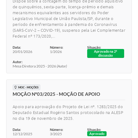
Dispõe sobre a contagem do tempo de período aquisitivo
de quinquênios, sexta-parte, licença-prêmio e demais
mecanismos equivalentes aos servidores do Poder
Legislativo Municipal de União Paulista/SP, durante o
período de enfrentamento à pandemia do Coronavírus
(SARS-CoV-2 – COVID-19), suspenso pela Lei Complementar
Federal nº 173/2020,...
Data:
Número:
Situação:
20/01/2026
1/2026
Aprovado na 2ª
discussão
Autor:
Mesa Diretora 2025 - 2026
(Autor)
MOC - MOÇÕES
MOÇÃO Nº03/2025 - MOÇÃO DE APOIO
Apoio para aprovação do Projeto de Lei nº. 1283/2025 do
Deputado Estadual Rogério Santos protocolado na ALESP
no dia 19 de novembro de 2025.
Data:
Número:
Situação:
12/12/2025
3/2025
Aprovado