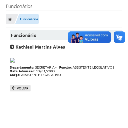
Funcionários
A Câmara
Funcionários
O Município
Contato
Funcionário
Transparência
Kathiani Martins Alves
Legislação
Departamento:
SECRETARIA - |
Função:
ASSISTENTE LEGISLATIVO |
Contas Públicas
Data Admissão:
13/01/2003
Cargo:
ASSISTENTE LEGISLATIVO -
Notícias
VOLTAR
Arquivos para Download
FAQ - Perguntas Frequentes
Carta de Serviços
Ouvidoria