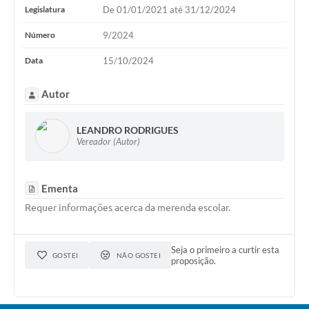
Legislatura
De 01/01/2021 até 31/12/2024
Comissões Permanentes
Número
9/2024
Sessão Plenária
Data
15/10/2024
Proposições
Autor
Legislaturas
Vereadores
LEANDRO RODRIGUES
Vereador (Autor)
Mesa Diretora
Galeria de Presidentes
Ementa
Diário Oficial
Requer informações acerca da merenda escolar.
Galeria de Fotos
Seja o primeiro a curtir esta
GOSTEI
NÃO GOSTEI
Contratos
proposição.
Transparência