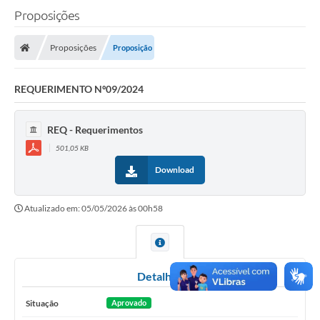
Proposições
A Câmara
Proposições
Proposição
O Município
Contato
REQUERIMENTO Nº09/2024
Transparência
REQ - Requerimentos
Legislação
501,05 KB
Contas Públicas
Download
Notícias
Atualizado em: 05/05/2026 às 00h58
Arquivos para Download
FAQ - Perguntas Frequentes
Detalhes
Carta de Serviços
Situação
Aprovado
Ouvidoria