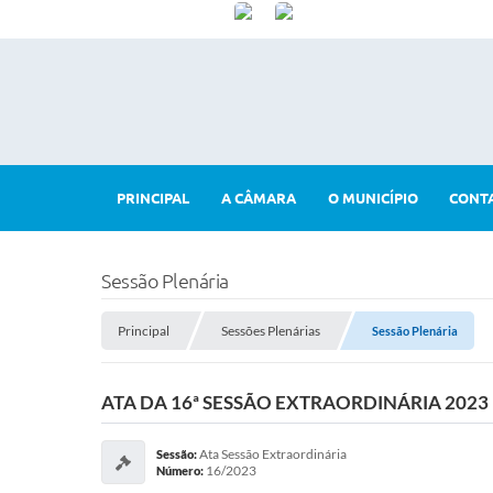
PRINCIPAL
A CÂMARA
O MUNICÍPIO
CONT
Sessão Plenária
Principal
Sessões Plenárias
Sessão Plenária
ATA DA 16ª SESSÃO EXTRAORDINÁRIA 2023
Ata Sessão Extraordinária
Sessão:
16/2023
Número: