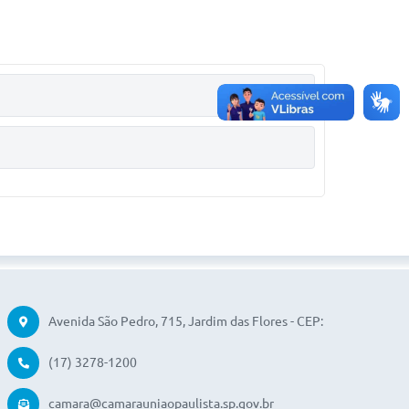
Avenida São Pedro, 715, Jardim das Flores - CEP:
15250-110
(17) 3278-1200
camara@camarauniaopaulista.sp.gov.br