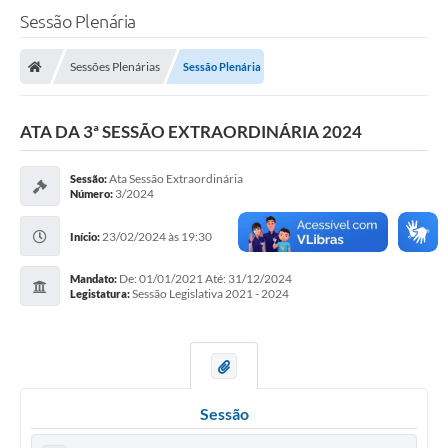
Sessão Plenária
A Câmara
Sessões Plenárias
Sessão Plenária
O Município
Contato
ATA DA 3ª SESSÃO EXTRAORDINÁRIA 2024
Transparência
Ata Sessão Extraordinária
Sessão:
3/2024
Número:
Legislação
23/02/2024 às 19:30
Contas Públicas
Início:
Notícias
De: 01/01/2021 Até: 31/12/2024
Mandato:
Sessão Legislativa 2021 - 2024
Legistatura:
Arquivos para Download
FAQ - Perguntas Frequentes
Carta de Serviços
Sessão
Ouvidoria