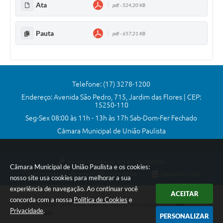
Ata
pdf - 524,20 KB
Comissões Permanentes
Sessão Plenária
Pauta
pdf - 657,21 KB
Proposições
Legislaturas
Telefone: (17) 3278-1200
Vereadores
Endereço: Avenida São Pedro, 715, Jardim das Flores | CEP:
15250-110
Mesa Diretora
Seg-Sex 08:00 às 11h - 13h às 17h Sab-Dom-Fer Fechado
Galeria de Presidentes
Câmara Municipal de União Paulista
Diário Oficial
Versão do Sistema:
3.5.3 - 19/06/2026
Câmara Municipal de União Paulista e os cookies:
Galeria de Fotos
Portal atualizado em:
05/08/2026 08:44
Dados Abertos
nosso site usa cookies para melhorar a sua
Contratos
experiência de navegação. Ao continuar você
ACEITAR
concorda com a nossa
Política de Cookies
e
Copyright Instar - 2006-2026. Todos os direitos reservados -
Transparência
Privacidade
.
Instar Tecnologia
PERSONALIZAR