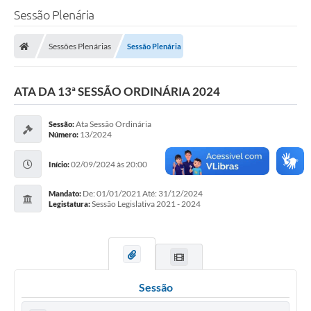
Sessão Plenária
A Câmara
Sessões Plenárias
Sessão Plenária
O Município
Contato
ATA DA 13ª SESSÃO ORDINÁRIA 2024
Transparência
Ata Sessão Ordinária
Sessão:
13/2024
Número:
Legislação
02/09/2024 às 20:00
Contas Públicas
Início:
Notícias
De: 01/01/2021 Até: 31/12/2024
Mandato:
Sessão Legislativa 2021 - 2024
Legistatura:
Arquivos para Download
FAQ - Perguntas Frequentes
Carta de Serviços
Sessão
Ouvidoria