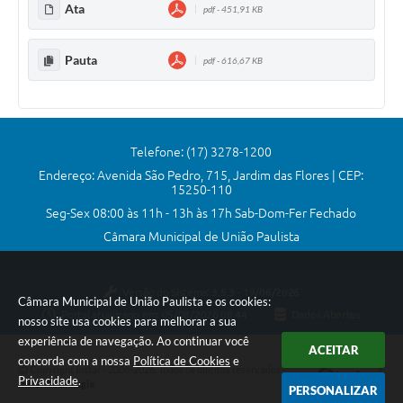
Ata
pdf - 451,91 KB
Comissões Permanentes
Sessão Plenária
Pauta
pdf - 616,67 KB
Proposições
Legislaturas
Telefone: (17) 3278-1200
Vereadores
Endereço: Avenida São Pedro, 715, Jardim das Flores | CEP:
15250-110
Mesa Diretora
Seg-Sex 08:00 às 11h - 13h às 17h Sab-Dom-Fer Fechado
Galeria de Presidentes
Câmara Municipal de União Paulista
Diário Oficial
Versão do Sistema:
3.5.3 - 19/06/2026
Câmara Municipal de União Paulista e os cookies:
Galeria de Fotos
Portal atualizado em:
05/08/2026 08:44
Dados Abertos
nosso site usa cookies para melhorar a sua
Contratos
experiência de navegação. Ao continuar você
ACEITAR
concorda com a nossa
Política de Cookies
e
Copyright Instar - 2006-2026. Todos os direitos reservados -
Transparência
Privacidade
.
Instar Tecnologia
PERSONALIZAR