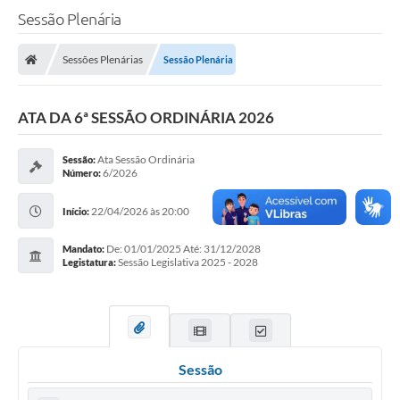
Sessão Plenária
A Câmara
Sessões Plenárias
Sessão Plenária
O Município
Contato
ATA DA 6ª SESSÃO ORDINÁRIA 2026
Transparência
Ata Sessão Ordinária
Sessão:
6/2026
Número:
Legislação
22/04/2026 às 20:00
Contas Públicas
Início:
Notícias
De: 01/01/2025 Até: 31/12/2028
Mandato:
Sessão Legislativa 2025 - 2028
Legistatura:
Arquivos para Download
FAQ - Perguntas Frequentes
Carta de Serviços
Sessão
Ouvidoria