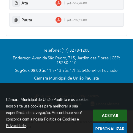
Ata
pdf - 567,44 KB
Comissões Permanentes
Sessão Plenária
Pauta
pdf - 702,14 KB
Proposições
Legislaturas
Telefone: (17) 3278-1200
Vereadores
Endereço: Avenida São Pedro, 715, Jardim das Flores | CEP:
15250-110
Mesa Diretora
Seg-Sex 08:00 às 11h - 13h às 17h Sab-Dom-Fer Fechado
Galeria de Presidentes
Câmara Municipal de União Paulista
Diário Oficial
Versão do Sistema:
3.5.3 - 19/06/2026
Câmara Municipal de União Paulista e os cookies:
Galeria de Fotos
Portal atualizado em:
05/08/2026 08:44
Dados Abertos
nosso site usa cookies para melhorar a sua
Contratos
experiência de navegação. Ao continuar você
ACEITAR
concorda com a nossa
Política de Cookies
e
Copyright Instar - 2006-2026. Todos os direitos reservados -
Transparência
Privacidade
.
Instar Tecnologia
PERSONALIZAR