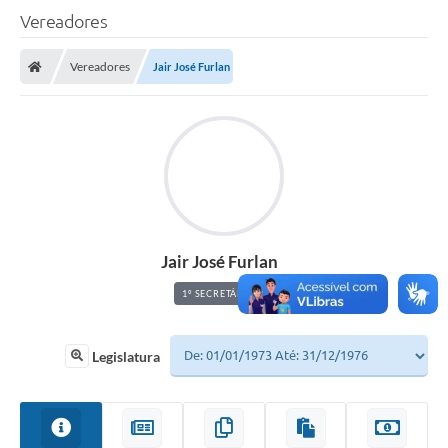
Vereadores
A Câmara
Vereadores
Jair José Furlan
O Município
Contato
Transparência
Legislação
Contas Públicas
Jair José Furlan
Notícias
1º SECRETÁRIO
Arquivos para Download
FAQ - Perguntas Frequentes
Legislatura
Carta de Serviços
Ouvidoria