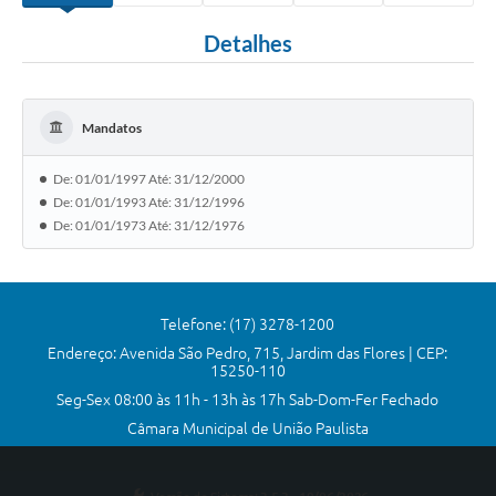
Comissões Permanentes
Detalhes
Sessão Plenária
Proposições
Mandatos
Legislaturas
De: 01/01/1997 Até: 31/12/2000
Vereadores
De: 01/01/1993 Até: 31/12/1996
De: 01/01/1973 Até: 31/12/1976
Mesa Diretora
Galeria de Presidentes
Telefone: (17) 3278-1200
Diário Oficial
Endereço: Avenida São Pedro, 715, Jardim das Flores | CEP:
15250-110
Galeria de Fotos
Seg-Sex 08:00 às 11h - 13h às 17h Sab-Dom-Fer Fechado
Contratos
Câmara Municipal de União Paulista
Transparência