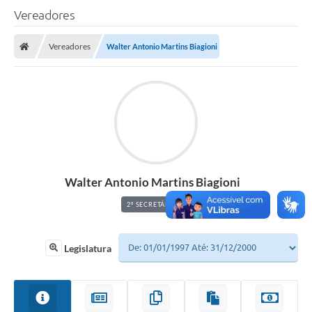
Vereadores
A Câmara
Vereadores
Walter Antonio Martins Biagioni
O Município
Contato
Transparência
Legislação
Contas Públicas
Walter Antonio Martins Biagioni
Notícias
2º SECRETÁRIO
Arquivos para Download
FAQ - Perguntas Frequentes
Legislatura
Carta de Serviços
Ouvidoria