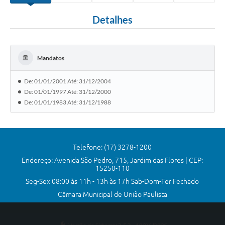
Comissões Permanentes
Detalhes
Sessão Plenária
Proposições
Mandatos
Legislaturas
De: 01/01/2001 Até: 31/12/2004
Vereadores
De: 01/01/1997 Até: 31/12/2000
De: 01/01/1983 Até: 31/12/1988
Mesa Diretora
Galeria de Presidentes
Telefone: (17) 3278-1200
Diário Oficial
Endereço: Avenida São Pedro, 715, Jardim das Flores | CEP:
15250-110
Galeria de Fotos
Seg-Sex 08:00 às 11h - 13h às 17h Sab-Dom-Fer Fechado
Contratos
Câmara Municipal de União Paulista
Transparência