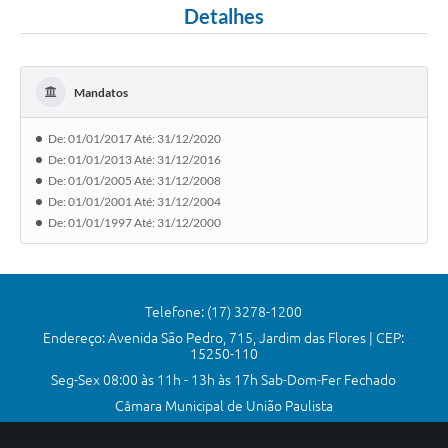
Detalhes
Comissões Permanentes
Sessão Plenária
Mandatos
Proposições
De: 01/01/2017 Até: 31/12/2020
Legislaturas
De: 01/01/2013 Até: 31/12/2016
Vereadores
De: 01/01/2005 Até: 31/12/2008
De: 01/01/2001 Até: 31/12/2004
Mesa Diretora
De: 01/01/1997 Até: 31/12/2000
Galeria de Presidentes
Diário Oficial
Telefone: (17) 3278-1200
Galeria de Fotos
Endereço: Avenida São Pedro, 715, Jardim das Flores | CEP:
15250-110
Contratos
Seg-Sex 08:00 às 11h - 13h às 17h Sab-Dom-Fer Fechado
Câmara Municipal de União Paulista
Transparência