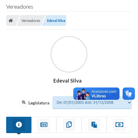
Vereadores
A Câmara
Vereadores
Edeval Silva
O Município
Contato
Transparência
Legislação
Contas Públicas
Edeval Silva
Notícias
Arquivos para Download
Legislatura
FAQ - Perguntas Frequentes
Carta de Serviços
Ouvidoria