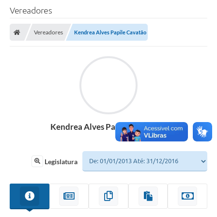
Vereadores
A Câmara
Vereadores
Kendrea Alves Papile Cavatão
O Município
Contato
Transparência
Legislação
Contas Públicas
Kendrea Alves Papile Cavatão
Notícias
Arquivos para Download
Legislatura
FAQ - Perguntas Frequentes
Carta de Serviços
Ouvidoria