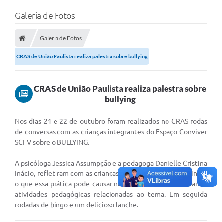
Galeria de Fotos
A Câmara
O Município
Galeria de Fotos
CRAS de União Paulista realiza palestra sobre bullying
Contato
Transparência
CRAS de União Paulista realiza palestra sobre
Legislação
bullying
Contas Públicas
N
os dias 21 e 22 de outubro foram realizados no CRAS rodas
de conversas com as crianças integrantes do Espaço Conviver
Notícias
SCFV sobre o BULLYING.
Arquivos para Download
A psicóloga Jessica Assumpção e a pedagoga Danielle Cristina
Inácio, refletiram com as crianças sobre os tipos de bullying e
FAQ - Perguntas Frequentes
o que essa prática pode causar nas vítimas. Foram realizaram
atividades pedagógicas relacionadas ao tema. Em seguida
Carta de Serviços
rodadas de bingo e um delicioso lanche.
Ouvidoria