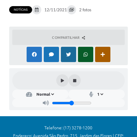
Comissões Permanentes
12/11/2021
2 fotos
NOTÍCIAS
Sessão Plenária
Proposições
COMPARTILHAR
Legislaturas
Vereadores
Mesa Diretora
Galeria de Presidentes
Diário Oficial
Galeria de Fotos
Contratos
Transparência
Telefone: (17) 3278-1200
Endereço: Avenida São Pedro, 715, Jardim das Flores | CEP: