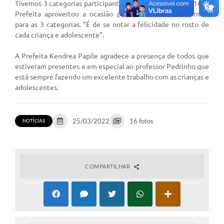
Tivemos 3 categorias participantes sub-12, sub-14 e sub-16. A
Comissões Permanentes
Prefeita aproveitou a ocasião para distribuir os uniformes
para as 3 categorias. “É de se notar a felicidade no rosto de
Sessão Plenária
cada criança e adolescente”.
Proposições
A Prefeita Kendrea Papile agradece a presença de todos que
estiveram presentes e em especial ao professor Pedrinho que
Legislaturas
está sempre fazendo um excelente trabalho com as crianças e
adolescentes.
Vereadores
Mesa Diretora
25/03/2022
16 fotos
NOTÍCIAS
Galeria de Presidentes
Diário Oficial
COMPARTILHAR
Galeria de Fotos
Contratos
Transparência