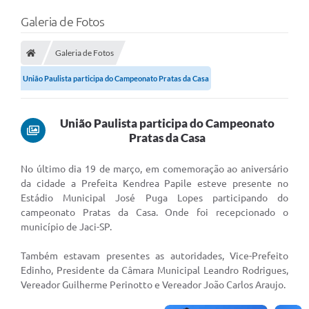
Galeria de Fotos
A Câmara
O Município
Galeria de Fotos
União Paulista participa do Campeonato Pratas da Casa
Contato
Transparência
União Paulista participa do Campeonato
Legislação
Pratas da Casa
Contas Públicas
N
o último dia 19 de março, em comemoração ao aniversário
da cidade a Prefeita Kendrea Papile esteve presente no
Notícias
Estádio Municipal José Puga Lopes participando do
campeonato Pratas da Casa. Onde foi recepcionado o
Arquivos para Download
município de Jaci-SP.
FAQ - Perguntas Frequentes
Também estavam presentes as autoridades, Vice-Prefeito
Edinho, Presidente da Câmara Municipal Leandro Rodrigues,
Carta de Serviços
Vereador Guilherme Perinotto e Vereador João Carlos Araujo.
Ouvidoria