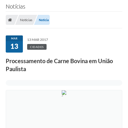
Notícias
A Câmara
Notícias
Notícia
O Município
Contato
MAR
13 MAR 2017
13
Transparência
CIDADES
Legislação
Processamento de Carne Bovina em União
Contas Públicas
Paulista
Notícias
Arquivos para Download
FAQ - Perguntas Frequentes
Carta de Serviços
Ouvidoria