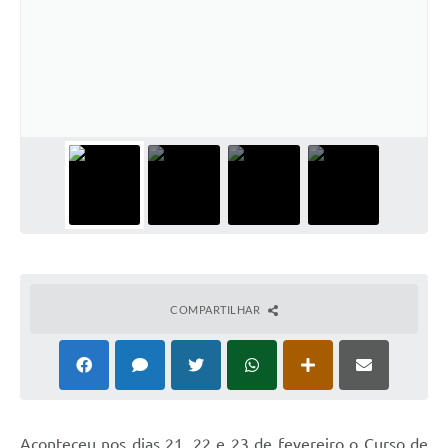
Comissões Permanentes
Sessão Plenária
Proposições
Legislaturas
Vereadores
Mesa Diretora
Galeria de Presidentes
Diário Oficial
COMPARTILHAR
Galeria de Fotos
Contratos
Transparência
A
conteceu nos dias 21, 22 e 23 de fevereiro o Curso de