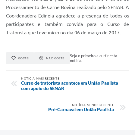
Editais
Processamento de Carne Bovina realizado pelo SENAR. A
Links
Coordenadora Edineia agradece a presença de todos os
participantes e também convida para o Curso de
Telefones Úteis
Tratorista que teve início no dia 06 de março de 2017.
A Prefeitura
Utilidades
Seja o primeiro a curtir esta
GOSTEI
NÃO GOSTEI
notícia.
SIC
NOTÍCIA MAIS RECENTE
Curso de tratorista acontece em União Paulista
com apoio do SENAR
NOTÍCIA MENOS RECENTE
Pré-Carnaval em União Paulista