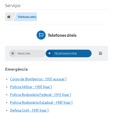
Serviços
A Câmara
Telefones úteis
O Município
Contato
Telefones úteis
Transparência
Legislação
PRINCIPAL
TELEFONES ÚTEIS
Contas Públicas
Emergência
Notícias
Corpo de Bombeiros - 193[ acessar ]
Arquivos para Download
Policia Militar - 190[ ligar ]
FAQ - Perguntas Frequentes
Polícia Rodoviária Federal - 191[ ligar ]
Carta de Serviços
Polícia Rodoviária Estadual - 198[ ligar ]
Ouvidoria
Defesa Civil - 199[ ligar ]