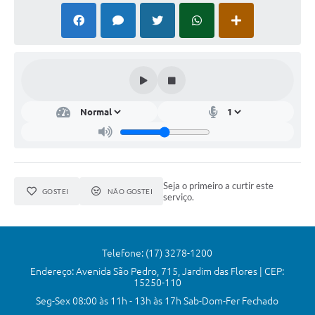
Editais
Links
Telefones Úteis
A Prefeitura
Utilidades
SIC
Seja o primeiro a curtir este
GOSTEI
NÃO GOSTEI
serviço.
Telefone: (17) 3278-1200
Endereço: Avenida São Pedro, 715, Jardim das Flores | CEP:
15250-110
Seg-Sex 08:00 às 11h - 13h às 17h Sab-Dom-Fer Fechado