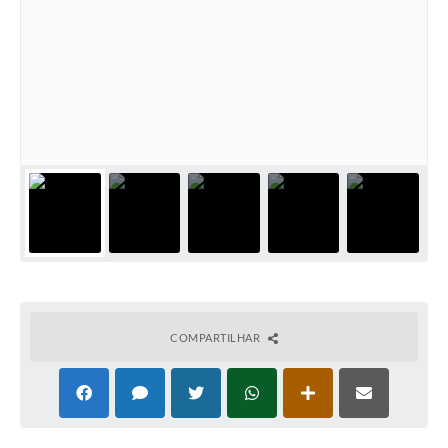
Comissões Permanentes
Sessão Plenária
Proposições
Legislaturas
Vereadores
Mesa Diretora
Galeria de Presidentes
Diário Oficial
Galeria de Fotos
COMPARTILHAR
Contratos
Transparência