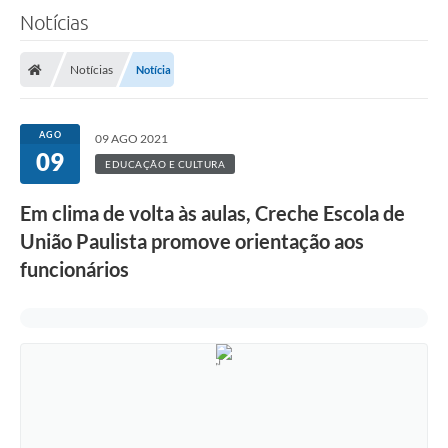
Notícias
A Câmara
Notícias
Notícia
O Município
Contato
AGO
09 AGO 2021
09
Transparência
EDUCAÇÃO E CULTURA
Legislação
Em clima de volta às aulas, Creche Escola de
Contas Públicas
União Paulista promove orientação aos
funcionários
Notícias
Arquivos para Download
FAQ - Perguntas Frequentes
Carta de Serviços
Ouvidoria