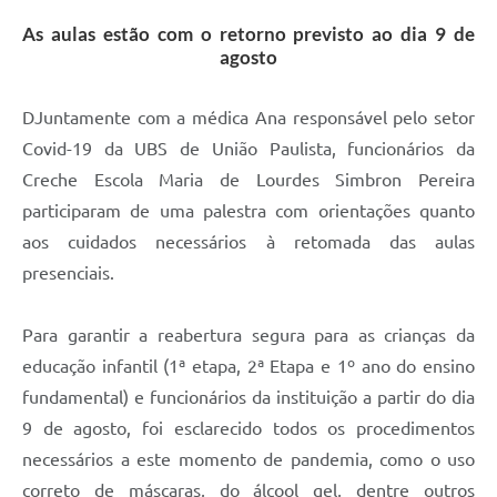
Editais
As aulas estão com o retorno previsto ao dia 9 de
Links
agosto
Telefones Úteis
D
Juntamente com a médica Ana responsável pelo setor
A Prefeitura
Covid-19 da UBS de União Paulista, funcionários da
Creche Escola Maria de Lourdes Simbron Pereira
Utilidades
participaram de uma palestra com orientações quanto
SIC
aos cuidados necessários à retomada das aulas
presenciais.
Para garantir a reabertura segura para as crianças da
educação infantil (1ª etapa, 2ª Etapa e 1º ano do ensino
fundamental) e funcionários da instituição a partir do dia
9 de agosto, foi esclarecido todos os procedimentos
necessários a este momento de pandemia, como o uso
correto de máscaras, do álcool gel, dentre outros