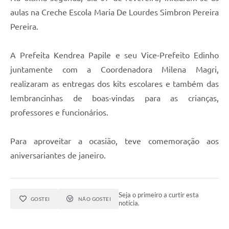
Editais
aulas na Creche Escola Maria De Lourdes Simbron Pereira
Links
Pereira.
Telefones Úteis
A Prefeita Kendrea Papile e seu Vice-Prefeito Edinho
A Prefeitura
juntamente com a Coordenadora Milena Magri,
realizaram as entregas dos kits escolares e também das
Utilidades
lembrancinhas de boas-vindas para as crianças,
SIC
professores e funcionários.
Para aproveitar a ocasião, teve comemoração aos
aniversariantes de janeiro.
Seja o primeiro a curtir esta
GOSTEI
NÃO GOSTEI
notícia.