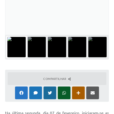
Comissões Permanentes
Sessão Plenária
Proposições
Legislaturas
Vereadores
Mesa Diretora
Galeria de Presidentes
Diário Oficial
COMPARTILHAR
Galeria de Fotos
Contratos
Transparência
N
a última segunda, dia 07 de fevereiro, iniciaram-se as