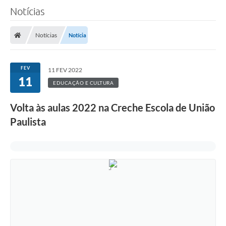
Notícias
A Câmara
Notícias
Notícia
O Município
Contato
FEV
11 FEV 2022
11
Transparência
EDUCAÇÃO E CULTURA
Legislação
Volta às aulas 2022 na Creche Escola de União
Contas Públicas
Paulista
Notícias
Arquivos para Download
FAQ - Perguntas Frequentes
Carta de Serviços
Ouvidoria