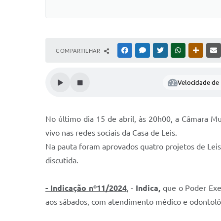
COMPARTILHAR
FACEBOOK
MESSENGER
TWITTER
WHATSAPP
OUTRAS
Velocidade de l
No último dia 15 de abril, às 20h00, a Câmara Mun
vivo nas redes sociais da Casa de Leis.
Na pauta foram aprovados quatro projetos de Leis 
discutida.
- Indicação nº11/2024
,
-
Indica,
que o Poder Exe
aos sábados, com atendimento médico e odontológ