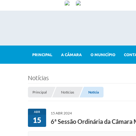
PRINCIPAL
A CÂMARA
O MUNICÍPIO
CONT
Notícias
Principal
Notícias
Notícia
ABR
15 ABR 2024
15
6ª Sessão Ordinária da Câmara M