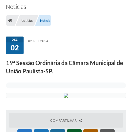
Notícias
A Câmara
Notícias
Notícia
O Município
Contato
DEZ
02 DEZ 2024
02
Transparência
Legislação
19ª Sessão Ordinária da Câmara Municipal de
Contas Públicas
União Paulista-SP.
Notícias
Arquivos para Download
FAQ - Perguntas Frequentes
Carta de Serviços
COMPARTILHAR
Ouvidoria