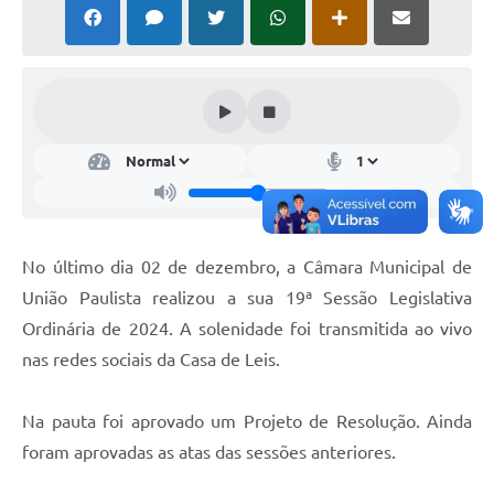
Comissões Permanentes
Sessão Plenária
Proposições
Legislaturas
Vereadores
Mesa Diretora
No último dia 02 de dezembro, a Câmara Municipal de
Galeria de Presidentes
União Paulista realizou a sua 19ª Sessão Legislativa
Ordinária de 2024. A solenidade foi transmitida ao vivo
Diário Oficial
nas redes sociais da Casa de Leis.
Galeria de Fotos
Contratos
Na pauta foi aprovado um Projeto de Resolução. Ainda
foram aprovadas as atas das sessões anteriores.
Transparência