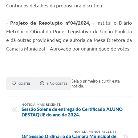
Editais
Confira os detalhes da propositura discutida.
Links
- Projeto de Resolução nº04/2024,
- Institui o Diário
Telefones Úteis
Eletrônico Oficial do Poder Legislativo de União Paulista
A Prefeitura
e dá outras providências; de autoria da Mesa Diretora da
Câmara Municipal
–
Aprovado por unanimidade de votos.
Utilidades
SIC
Seja o primeiro a curtir esta
GOSTEI
NÃO GOSTEI
notícia.
NOTÍCIA MAIS RECENTE
Sessão Solene de entrega do Certificado ALUNO
DESTAQUE do ano de 2024.
NOTÍCIA MENOS RECENTE
18ª Sessão Ordinária da Câmara Municipal de